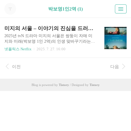
박보영1인2역 (1)
미지의 서울 – 이야기의 진심을 드러낸 숨은 명장면 4선
2025년 tvN 드라마 미지의 서울은 쌍둥이 자매 미
지와 미래(박보영 1인 2역)의 인생 맞바꾸기라는
설정 속에서, 감정의 성장과 따뜻한 서사를 담아냅
넷플릭스 Netflix
2025. 7. 27. 16:00
니다. 그 중심에는 눈에 띄지 않지만 깊이 있는 네
장면이 있습니다.1. 미지의 ‘복제인간 발언’ – 어린
시절의 소망이 현실로과거 회상 장면에서 미지는
이전
다음
“복제인간이 있었으면 좋겠다”라고 말합니다. 이는
쌍둥이 자매의 인생 바꾸기 설정과 절묘하게 맞물
리며, 많은 팬들이 이 대사를 드라마의 감정적 축으
Blog is powered by
Tistory
/ Designed by
Tistory
로 꼽았습니다. 보통 사람도 한 번쯤 꿈꾸는 이 소
망은 자매의 자아 탐색 여정의 시작이 됩니다.2. 세
진의 호숫가 대사 – 어둠 속에서 진실을 보다류경
수가 연기한 세진은 호숫가에서 이렇게 말합니
다:“진짜보다 가짜가 더 중요할 때도 있어요, 지금
처럼요.”이 대사..