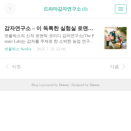
드라마감자연구소 (1)
감자연구소 – 이 독특한 실험실 로맨스가 특별한 4가지 이유
넷플릭스의 신작 로맨틱 코미디 감자연구소(The P
otato Lab)는 감자를 주제로 한 소박한 농업 연구소
라는 독특한 배경을 통해 참신한 사랑 이야기를 들
넷플릭스 Netflix
2025. 7. 25. 22:00
려줍니다. 실험복과 고구마 사이에서 피어나는 이
로맨스는 섬세한 케미, 감정적 성장, 과학적인 진정
성 위에 뿌리내립니다. 이 드라마가 특별한 이유 네
이전
다음
가지를 소개합니다.1. 독특하면서도 현실적인 배경
감자 유전자 연구소를 배경으로 한 이 시리즈는 조
용한 시골 마을에서 과학과 따뜻한 감성을 함께 녹
Blog is powered by
Tistory
/ Designed by
Tistory
여냅니다. 연구소는 단순한 배경이 아니라, 주인공
들의 일상과 스트레스, 유대감을 형성하는 공간입
니다. 이처럼 비정형적인 장소에서 피어나는 사랑
은 매 순간을 더욱 진실하게 느껴지게 만듭니다.2.
정반대 성향의 커플이 보여주는 조화주인공 진우
는 정확함에 집착하는 박..